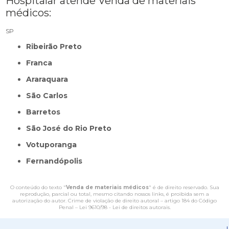
Hospitalar atende Venda de materiais
médicos:
SP
Ribeirão Preto
Franca
Araraquara
São Carlos
Barretos
São José do Rio Preto
Votuporanga
Fernandópolis
O conteúdo do texto "
Venda de materiais médicos
" é de direito reservado. Sua
reprodução, parcial ou total, mesmo citando nossos links, é proibida sem a
autorização do autor. Crime de violação de direito autoral – artigo 184 do Código
Penal –
Lei 9610/98 - Lei de direitos autorais
.