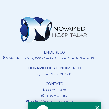
ENDEREÇO
R. Visc. de Inhaúma, 2108 - Jardim Sumare, Ribeirão Preto - SP
HORÁRIO DE ATENDIMENTO
Segunda a Sexta: 8h ás 18h
CONTATO
(16) 3235-1430
(16) 99740-4687
contato@novamedhospitalar.com.br
MENU