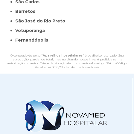
São Carlos
Barretos
São José do Rio Preto
Votuporanga
Fernandópolis
O conteúdo do texto "
Aparelhos hospitalares
" é de direito reservado. Sua
reprodução, parcial ou total, mesmo citando nossos links, é proibida sem a
autorização do autor. Crime de violação de direito autoral – artigo 184 do Código
Penal –
Lei 9610/98 - Lei de direitos autorais
.