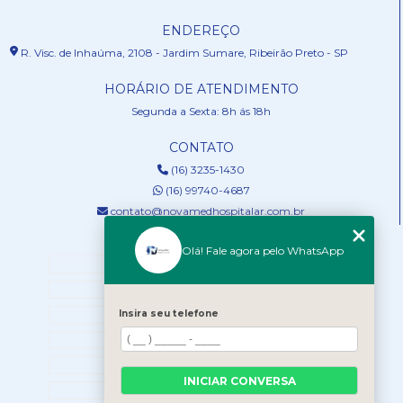
ENDEREÇO
R. Visc. de Inhaúma, 2108 - Jardim Sumare, Ribeirão Preto - SP
HORÁRIO DE ATENDIMENTO
Segunda a Sexta: 8h ás 18h
CONTATO
(16) 3235-1430
(16) 99740-4687
contato@novamedhospitalar.com.br
MENU
Olá! Fale agora pelo WhatsApp
HOME
QUEM SOMOS
SERVIÇOS
Insira seu telefone
NOSSOS PRODUTOS
BLOG
INICIAR CONVERSA
CONTATO