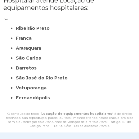
Hospitalar atende Locação de
equipamentos hospitalares:
SP
Ribeirão Preto
Franca
Araraquara
São Carlos
Barretos
São José do Rio Preto
Votuporanga
Fernandópolis
O conteúdo do texto "
Locação de equipamentos hospitalares
" é de direito
reservado. Sua reprodução, parcial ou total, mesmo citando nossos links, é proibida
sem a autorização do autor. Crime de violação de direito autoral – artigo 184 do
Código Penal –
Lei 9610/98 - Lei de direitos autorais
.