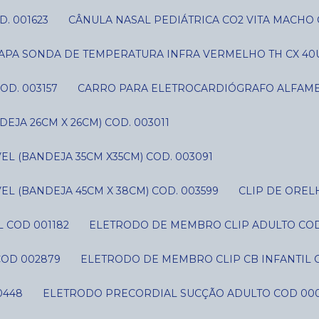
D. 001623
CÂNULA NASAL PEDIÁTRICA CO2 VITA MACHO 
CAPA SONDA DE TEMPERATURA INFRA VERMELHO TH CX 40U
OD. 003157
CARRO PARA ELETROCARDIÓGRAFO ALFAME
JA 26CM X 26CM) COD. 003011
L (BANDEJA 35CM X35CM) COD. 003091
L (BANDEJA 45CM X 38CM) COD. 003599
CLIP DE ORE
 COD 001182
ELETRODO DE MEMBRO CLIP ADULTO CO
COD 002879
ELETRODO DE MEMBRO CLIP CB INFANTIL 
0448
ELETRODO PRECORDIAL SUCÇÃO ADULTO COD 00