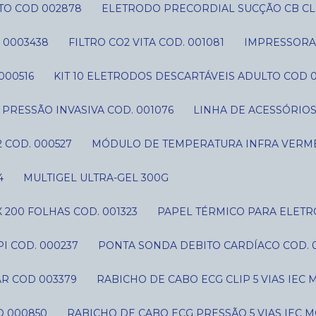
TO COD 002878
ELETRODO PRECORDIAL SUCÇÃO CB CLI
 0003438
FILTRO CO2 VITA COD. 001081
IMPRESSORA 
000516
KIT 10 ELETRODOS DESCARTÁVEIS ADULTO COD 
IT PRESSÃO INVASIVA COD. 001076
LINHA DE ACESSÓRIO
 COD. 000527
MÓDULO DE TEMPERATURA INFRA VERME
4
MULTIGEL ULTRA-GEL 300G
 200 FOLHAS COD. 001323
PAPEL TÉRMICO PARA ELETR
I COD. 000237
PONTA SONDA DEBITO CARDÍACO COD. 
AR COD 003379
RABICHO DE CABO ECG CLIP 5 VIAS IE
D 000850
RABICHO DE CABO ECG PRESSÃO 5 VIAS IEC 