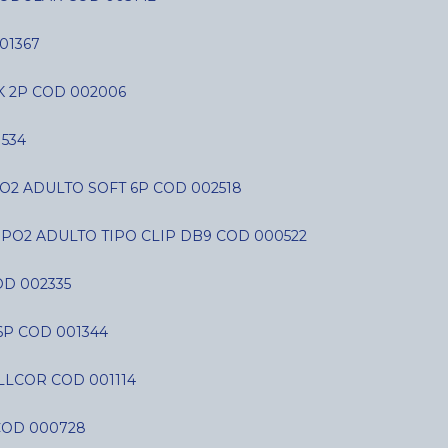
01367
K 2P COD 002006
534
O2 ADULTO SOFT 6P COD 002518
SPO2 ADULTO TIPO CLIP DB9 COD 000522
D 002335
6P COD 001344
LLCOR COD 001114
COD 000728