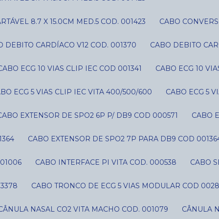
ÁVEL 8.7 X 15.0CM MED.5 COD. 001423
CABO CONVERS
O DEBITO CARDÍACO V12 COD. 001370
CABO DEBITO CAR
CABO ECG 10 VIAS CLIP IEC COD 001341
CABO ECG 10 VI
ABO ECG 5 VIAS CLIP IEC VITA 400/500/600
CABO ECG 5 V
CABO EXTENSOR DE SPO2 6P P/ DB9 COD 000571
CABO 
1364
CABO EXTENSOR DE SPO2 7P PARA DB9 COD 00136
01006
CABO INTERFACE PI VITA COD. 000538
CABO 
03378
CABO TRONCO DE ECG 5 VIAS MODULAR COD 002
CÂNULA NASAL CO2 VITA MACHO COD. 001079
CÂNULA 