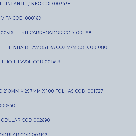
P INFANTIL / NEO COD 003438
VITA COD. 000160
000516
KIT CARREGADOR COD. 001198
S
LINHA DE AMOSTRA CO2 M/M COD. 001080
LHO TH V20E COD 001458
O 210MM X 297MM X 100 FOLHAS COD. 001727
000540
C MODULAR COD 002690
MODULAR COD 003142