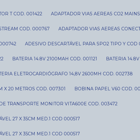
OR T COD. 001422
ADAPTADOR VIAS AEREAS CO2 MAIN
STREAM COD. 000767
ADAPTADOR VIAS AEREAS CONECT
000742
ADESIVO DESCARTÁVEL PARA SPO2 TIPO Y COD 
22
BATERIA 14.8V 2100MAH COD. 001121
BATERIA 14.8
ATERIA ELETROCARDIÓGRAFO 14,8V 2600MH COD. 002738
 X 20 METROS COD. 007301
BOBINA PAPEL V60 COD. 0
 DE TRANSPORTE MONITOR VITA600E COD. 003472
VEL 27 X 35CM MED.1 COD 000517
VEL 27 X 35CM MED.1 COD 000517