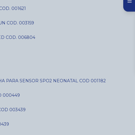
COD. 001621
N COD. 003159
D COD. 006804
LHA PARA SENSOR SPO2 NEONATAL COD 001182
D 000449
COD 003439
0439