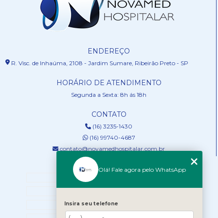
ENDEREÇO
R. Visc. de Inhaúma, 2108 - Jardim Sumare, Ribeirão Preto - SP
HORÁRIO DE ATENDIMENTO
Segunda a Sexta: 8h ás 18h
CONTATO
(16) 3235-1430
(16) 99740-4687
contato@novamedhospitalar.com.br
MENU
Olá! Fale agora pelo WhatsApp
HOME
QUEM SOMOS
Insira seu telefone
SERVIÇOS