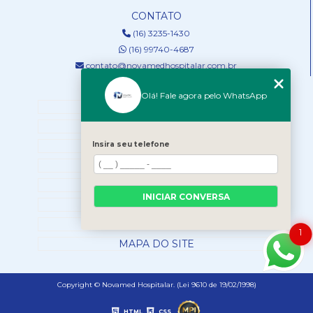
CONTATO
(16) 3235-1430
(16) 99740-4687
contato@novamedhospitalar.com.br
MENU
Olá! Fale agora pelo WhatsApp
HOME
QUEM SOMOS
Insira seu telefone
SERVIÇOS
NOSSOS PRODUTOS
BLOG
INICIAR CONVERSA
CONTATO
CATEGORIAS
1
MAPA DO SITE
Copyright © Novamed Hospitalar. (Lei 9610 de 19/02/1998)
HTML
CSS