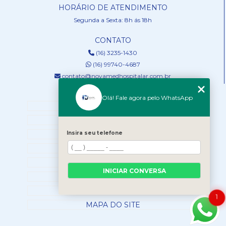
HORÁRIO DE ATENDIMENTO
Segunda a Sexta: 8h ás 18h
CONTATO
(16) 3235-1430
(16) 99740-4687
contato@novamedhospitalar.com.br
MENU
Olá! Fale agora pelo WhatsApp
HOME
QUEM SOMOS
Insira seu telefone
SERVIÇOS
NOSSOS PRODUTOS
BLOG
INICIAR CONVERSA
CONTATO
CATEGORIAS
1
MAPA DO SITE