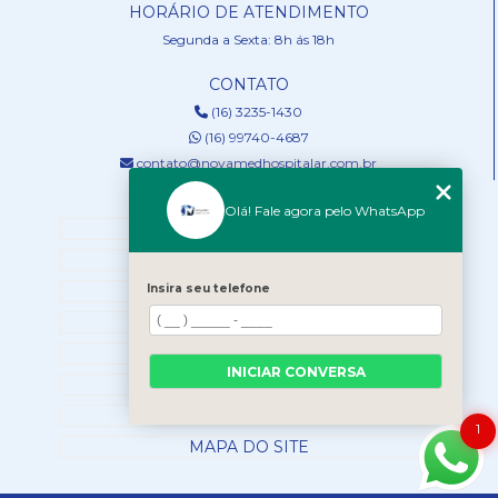
HORÁRIO DE ATENDIMENTO
Segunda a Sexta: 8h ás 18h
CONTATO
(16) 3235-1430
(16) 99740-4687
contato@novamedhospitalar.com.br
MENU
Olá! Fale agora pelo WhatsApp
HOME
QUEM SOMOS
Insira seu telefone
SERVIÇOS
NOSSOS PRODUTOS
BLOG
INICIAR CONVERSA
CONTATO
CATEGORIAS
1
MAPA DO SITE