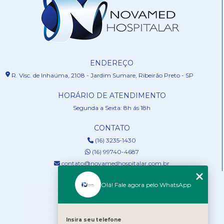
ENDEREÇO
R. Visc. de Inhaúma, 2108 - Jardim Sumare, Ribeirão Preto - SP
HORÁRIO DE ATENDIMENTO
Segunda a Sexta: 8h ás 18h
CONTATO
(16) 3235-1430
(16) 99740-4687
contato@novamedhospitalar.com.br
MENU
Olá! Fale agora pelo WhatsApp
HOME
QUEM SOMOS
Insira seu telefone
SERVIÇOS