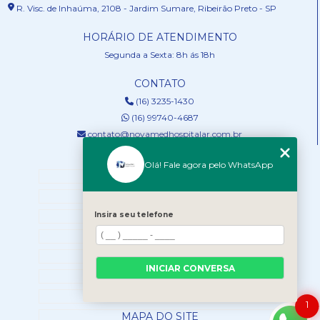
R. Visc. de Inhaúma, 2108 - Jardim Sumare, Ribeirão Preto - SP
HORÁRIO DE ATENDIMENTO
Segunda a Sexta: 8h ás 18h
CONTATO
(16) 3235-1430
(16) 99740-4687
contato@novamedhospitalar.com.br
MENU
Olá! Fale agora pelo WhatsApp
HOME
QUEM SOMOS
Insira seu telefone
SERVIÇOS
NOSSOS PRODUTOS
BLOG
INICIAR CONVERSA
CONTATO
CATEGORIAS
1
MAPA DO SITE