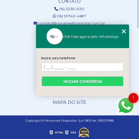
CONTATO
(16) 3235-1430
(16) 99740-4687
contato@novamedhospitalar.com.br
MENU
Olá! Fale agora pelo WhatsApp
HOME
QUEM SOMOS
Insira seu telefone
SERVIÇOS
NOSSOS PRODUTOS
BLOG
INICIAR CONVERSA
CONTATO
CATEGORIAS
1
MAPA DO SITE
Copyright © Novamed Hospitalar. (Lei 9610 de 19/02/1998)
HTML
CSS