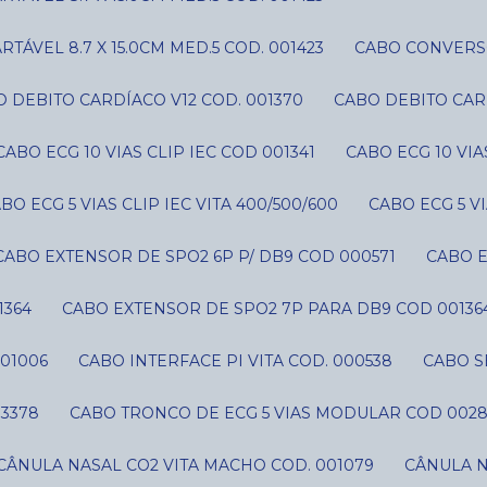
ÁVEL 8.7 X 15.0CM MED.5 COD. 001423
CABO CONVERS
O DEBITO CARDÍACO V12 COD. 001370
CABO DEBITO CAR
CABO ECG 10 VIAS CLIP IEC COD 001341
CABO ECG 10 VI
ABO ECG 5 VIAS CLIP IEC VITA 400/500/600
CABO ECG 5 V
CABO EXTENSOR DE SPO2 6P P/ DB9 COD 000571
CABO 
1364
CABO EXTENSOR DE SPO2 7P PARA DB9 COD 00136
01006
CABO INTERFACE PI VITA COD. 000538
CABO 
03378
CABO TRONCO DE ECG 5 VIAS MODULAR COD 002
CÂNULA NASAL CO2 VITA MACHO COD. 001079
CÂNULA 