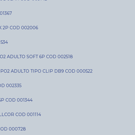
01367
K 2P COD 002006
534
O2 ADULTO SOFT 6P COD 002518
SPO2 ADULTO TIPO CLIP DB9 COD 000522
D 002335
6P COD 001344
LLCOR COD 001114
COD 000728