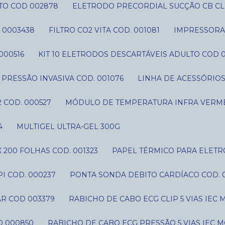
TO COD 002878
ELETRODO PRECORDIAL SUCÇÃO CB CLI
 0003438
FILTRO CO2 VITA COD. 001081
IMPRESSORA 
000516
KIT 10 ELETRODOS DESCARTÁVEIS ADULTO COD 
IT PRESSÃO INVASIVA COD. 001076
LINHA DE ACESSÓRIO
 COD. 000527
MÓDULO DE TEMPERATURA INFRA VERME
4
MULTIGEL ULTRA-GEL 300G
 200 FOLHAS COD. 001323
PAPEL TÉRMICO PARA ELETR
I COD. 000237
PONTA SONDA DEBITO CARDÍACO COD. 
AR COD 003379
RABICHO DE CABO ECG CLIP 5 VIAS IE
D 000850
RABICHO DE CABO ECG PRESSÃO 5 VIAS IEC 