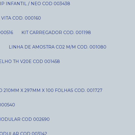
P INFANTIL / NEO COD 003438
VITA COD. 000160
000516
KIT CARREGADOR COD. 001198
S
LINHA DE AMOSTRA CO2 M/M COD. 001080
LHO TH V20E COD 001458
O 210MM X 297MM X 100 FOLHAS COD. 001727
000540
C MODULAR COD 002690
MODULAR COD 003142