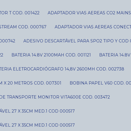
OR T COD. 001422
ADAPTADOR VIAS AEREAS CO2 MAIN
STREAM COD. 000767
ADAPTADOR VIAS AEREAS CONECT
000742
ADESIVO DESCARTÁVEL PARA SPO2 TIPO Y COD 
22
BATERIA 14.8V 2100MAH COD. 001121
BATERIA 14.8
ATERIA ELETROCARDIÓGRAFO 14,8V 2600MH COD. 002738
 X 20 METROS COD. 007301
BOBINA PAPEL V60 COD. 0
 DE TRANSPORTE MONITOR VITA600E COD. 003472
VEL 27 X 35CM MED.1 COD 000517
VEL 27 X 35CM MED.1 COD 000517