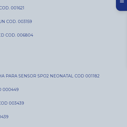
COD. 001621
N COD. 003159
D COD. 006804
LHA PARA SENSOR SPO2 NEONATAL COD 001182
D 000449
COD 003439
0439