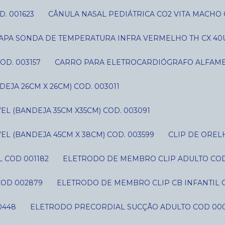
D. 001623
CÂNULA NASAL PEDIÁTRICA CO2 VITA MACHO 
CAPA SONDA DE TEMPERATURA INFRA VERMELHO TH CX 40U
OD. 003157
CARRO PARA ELETROCARDIÓGRAFO ALFAME
JA 26CM X 26CM) COD. 003011
L (BANDEJA 35CM X35CM) COD. 003091
L (BANDEJA 45CM X 38CM) COD. 003599
CLIP DE ORE
 COD 001182
ELETRODO DE MEMBRO CLIP ADULTO CO
COD 002879
ELETRODO DE MEMBRO CLIP CB INFANTIL 
0448
ELETRODO PRECORDIAL SUCÇÃO ADULTO COD 00