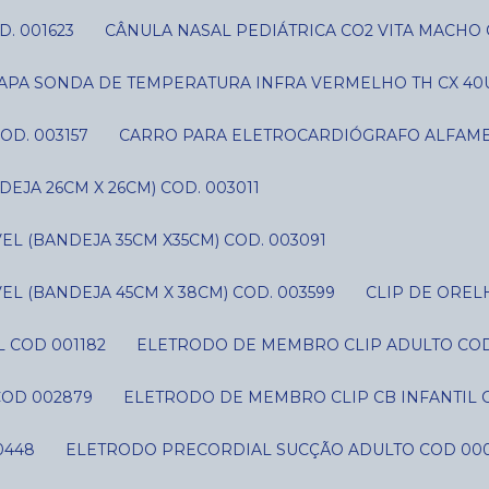
D. 001623
CÂNULA NASAL PEDIÁTRICA CO2 VITA MACHO 
CAPA SONDA DE TEMPERATURA INFRA VERMELHO TH CX 40U
OD. 003157
CARRO PARA ELETROCARDIÓGRAFO ALFAME
JA 26CM X 26CM) COD. 003011
L (BANDEJA 35CM X35CM) COD. 003091
L (BANDEJA 45CM X 38CM) COD. 003599
CLIP DE ORE
 COD 001182
ELETRODO DE MEMBRO CLIP ADULTO CO
COD 002879
ELETRODO DE MEMBRO CLIP CB INFANTIL 
0448
ELETRODO PRECORDIAL SUCÇÃO ADULTO COD 00