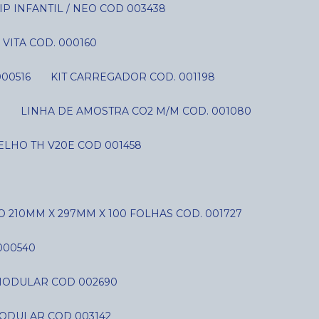
P INFANTIL / NEO COD 003438
VITA COD. 000160
000516
KIT CARREGADOR COD. 001198
S
LINHA DE AMOSTRA CO2 M/M COD. 001080
LHO TH V20E COD 001458
O 210MM X 297MM X 100 FOLHAS COD. 001727
000540
C MODULAR COD 002690
MODULAR COD 003142