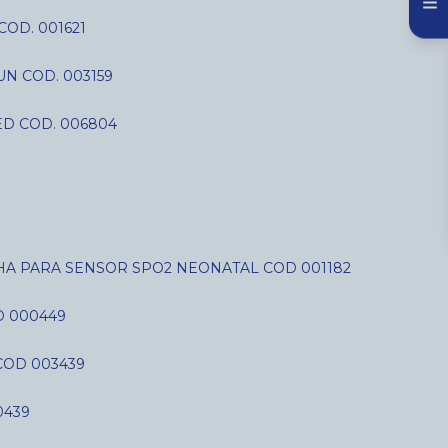
COD. 001621
N COD. 003159
D COD. 006804
LHA PARA SENSOR SPO2 NEONATAL COD 001182
D 000449
COD 003439
0439