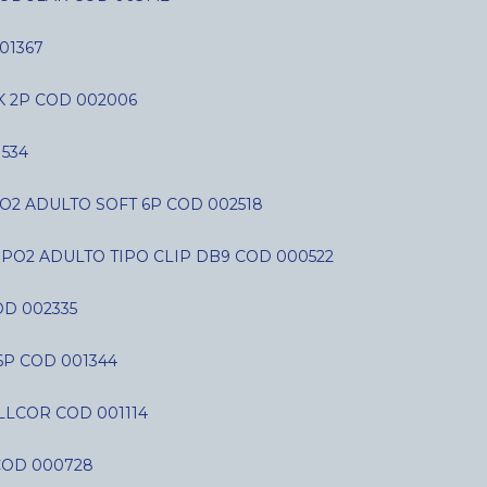
01367
K 2P COD 002006
534
O2 ADULTO SOFT 6P COD 002518
SPO2 ADULTO TIPO CLIP DB9 COD 000522
D 002335
6P COD 001344
LLCOR COD 001114
COD 000728