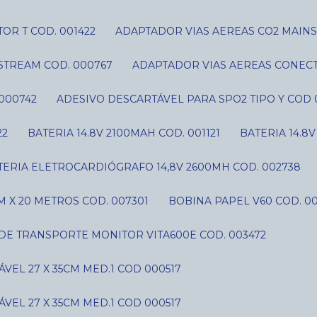
OR T COD. 001422
ADAPTADOR VIAS AEREAS CO2 MAIN
STREAM COD. 000767
ADAPTADOR VIAS AEREAS CONECT
000742
ADESIVO DESCARTÁVEL PARA SPO2 TIPO Y COD 
22
BATERIA 14.8V 2100MAH COD. 001121
BATERIA 14.8
ATERIA ELETROCARDIÓGRAFO 14,8V 2600MH COD. 002738
 X 20 METROS COD. 007301
BOBINA PAPEL V60 COD. 0
 DE TRANSPORTE MONITOR VITA600E COD. 003472
VEL 27 X 35CM MED.1 COD 000517
VEL 27 X 35CM MED.1 COD 000517