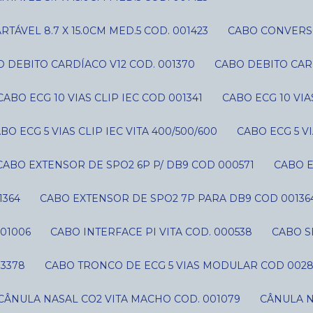
ÁVEL 8.7 X 15.0CM MED.5 COD. 001423
CABO CONVERS
O DEBITO CARDÍACO V12 COD. 001370
CABO DEBITO CAR
CABO ECG 10 VIAS CLIP IEC COD 001341
CABO ECG 10 VI
ABO ECG 5 VIAS CLIP IEC VITA 400/500/600
CABO ECG 5 V
CABO EXTENSOR DE SPO2 6P P/ DB9 COD 000571
CABO 
1364
CABO EXTENSOR DE SPO2 7P PARA DB9 COD 00136
01006
CABO INTERFACE PI VITA COD. 000538
CABO 
03378
CABO TRONCO DE ECG 5 VIAS MODULAR COD 002
CÂNULA NASAL CO2 VITA MACHO COD. 001079
CÂNULA 