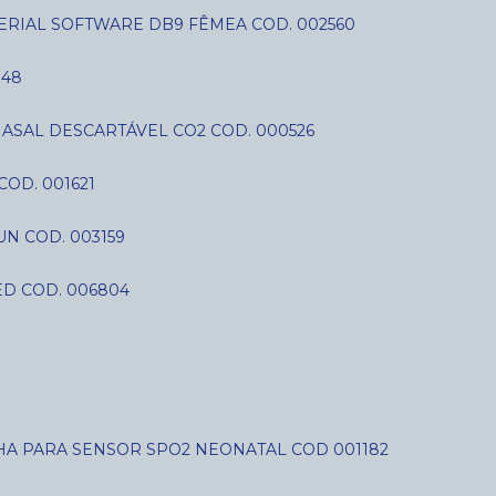
SERIAL SOFTWARE DB9 FÊMEA COD. 002560
848
NASAL DESCARTÁVEL CO2 COD. 000526
COD. 001621
N COD. 003159
D COD. 006804
LHA PARA SENSOR SPO2 NEONATAL COD 001182