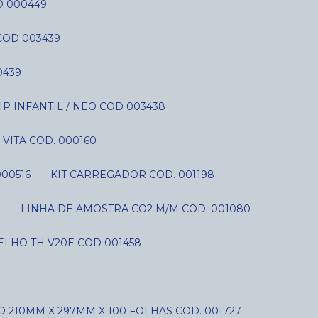
D 000449
COD 003439
0439
P INFANTIL / NEO COD 003438
VITA COD. 000160
000516
KIT CARREGADOR COD. 001198
S
LINHA DE AMOSTRA CO2 M/M COD. 001080
LHO TH V20E COD 001458
O 210MM X 297MM X 100 FOLHAS COD. 001727