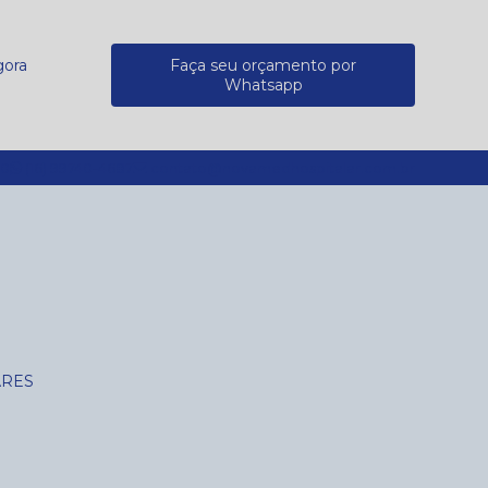
gora
Faça seu orçamento por
Whatsapp
30
(16) 99740-4687
contato@novamedhospitalar.com.br
ARES