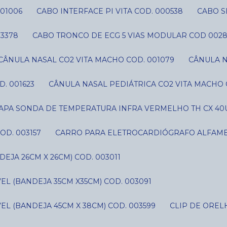
01006
CABO INTERFACE PI VITA COD. 000538
CABO 
03378
CABO TRONCO DE ECG 5 VIAS MODULAR COD 002
CÂNULA NASAL CO2 VITA MACHO COD. 001079
CÂNULA 
D. 001623
CÂNULA NASAL PEDIÁTRICA CO2 VITA MACHO 
CAPA SONDA DE TEMPERATURA INFRA VERMELHO TH CX 40U
OD. 003157
CARRO PARA ELETROCARDIÓGRAFO ALFAME
JA 26CM X 26CM) COD. 003011
L (BANDEJA 35CM X35CM) COD. 003091
L (BANDEJA 45CM X 38CM) COD. 003599
CLIP DE ORE