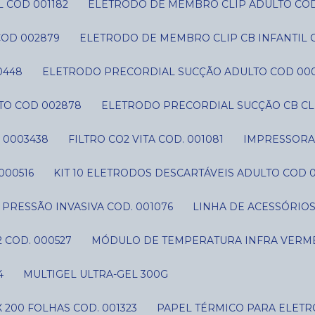
 COD 001182
ELETRODO DE MEMBRO CLIP ADULTO CO
COD 002879
ELETRODO DE MEMBRO CLIP CB INFANTIL 
0448
ELETRODO PRECORDIAL SUCÇÃO ADULTO COD 00
TO COD 002878
ELETRODO PRECORDIAL SUCÇÃO CB CLI
 0003438
FILTRO CO2 VITA COD. 001081
IMPRESSORA 
000516
KIT 10 ELETRODOS DESCARTÁVEIS ADULTO COD 
IT PRESSÃO INVASIVA COD. 001076
LINHA DE ACESSÓRIO
 COD. 000527
MÓDULO DE TEMPERATURA INFRA VERME
4
MULTIGEL ULTRA-GEL 300G
 200 FOLHAS COD. 001323
PAPEL TÉRMICO PARA ELETR