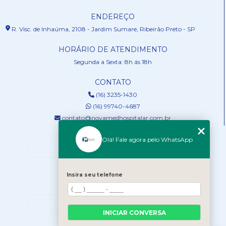
ENDEREÇO
R. Visc. de Inhaúma, 2108 - Jardim Sumare, Ribeirão Preto - SP
HORÁRIO DE ATENDIMENTO
Segunda a Sexta: 8h ás 18h
CONTATO
(16) 3235-1430
(16) 99740-4687
contato@novamedhospitalar.com.br
MENU
Olá! Fale agora pelo WhatsApp
HOME
QUEM SOMOS
Insira seu telefone
SERVIÇOS
NOSSOS PRODUTOS
BLOG
INICIAR CONVERSA
CONTATO