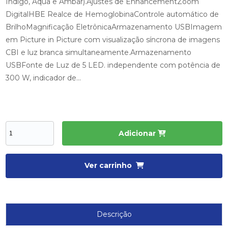
Indigo, Aqua e Ambar).Ajustes de EnhancementZoom
DigitalHBE Realce de HemoglobinaControle automático de
BrilhoMagnificação EletrônicaArmazenamento USBImagem
em Picture in Picture com visualização síncrona de imagens
CBI e luz branca simultaneamente.Armazenamento
USBFonte de Luz de 5 LED. independente com potência de
300 W, indicador de...
Adicionar
Ver carrinho
Descrição