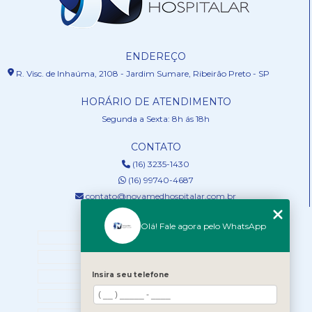
ENDEREÇO
R. Visc. de Inhaúma, 2108 - Jardim Sumare, Ribeirão Preto - SP
HORÁRIO DE ATENDIMENTO
Segunda a Sexta: 8h ás 18h
CONTATO
(16) 3235-1430
(16) 99740-4687
contato@novamedhospitalar.com.br
MENU
Olá! Fale agora pelo WhatsApp
HOME
QUEM SOMOS
Insira seu telefone
SERVIÇOS
NOSSOS PRODUTOS