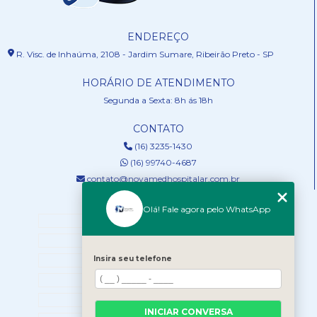
ENDEREÇO
R. Visc. de Inhaúma, 2108 - Jardim Sumare, Ribeirão Preto - SP
HORÁRIO DE ATENDIMENTO
Segunda a Sexta: 8h ás 18h
CONTATO
(16) 3235-1430
(16) 99740-4687
contato@novamedhospitalar.com.br
MENU
Olá! Fale agora pelo WhatsApp
HOME
QUEM SOMOS
Insira seu telefone
SERVIÇOS
NOSSOS PRODUTOS
BLOG
INICIAR CONVERSA