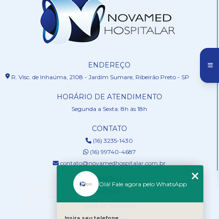
ENDEREÇO
R. Visc. de Inhaúma, 2108 - Jardim Sumare, Ribeirão Preto - SP
HORÁRIO DE ATENDIMENTO
Segunda a Sexta: 8h ás 18h
CONTATO
(16) 3235-1430
(16) 99740-4687
contato@novamedhospitalar.com.br
MENU
Olá! Fale agora pelo WhatsApp
HOME
QUEM SOMOS
Insira seu telefone