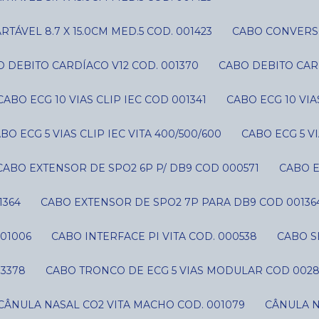
ÁVEL 8.7 X 15.0CM MED.5 COD. 001423
CABO CONVERS
O DEBITO CARDÍACO V12 COD. 001370
CABO DEBITO CAR
CABO ECG 10 VIAS CLIP IEC COD 001341
CABO ECG 10 VI
ABO ECG 5 VIAS CLIP IEC VITA 400/500/600
CABO ECG 5 V
CABO EXTENSOR DE SPO2 6P P/ DB9 COD 000571
CABO 
1364
CABO EXTENSOR DE SPO2 7P PARA DB9 COD 00136
01006
CABO INTERFACE PI VITA COD. 000538
CABO 
03378
CABO TRONCO DE ECG 5 VIAS MODULAR COD 002
CÂNULA NASAL CO2 VITA MACHO COD. 001079
CÂNULA 