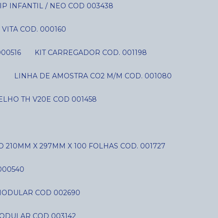
P INFANTIL / NEO COD 003438
VITA COD. 000160
000516
KIT CARREGADOR COD. 001198
S
LINHA DE AMOSTRA CO2 M/M COD. 001080
LHO TH V20E COD 001458
O 210MM X 297MM X 100 FOLHAS COD. 001727
000540
C MODULAR COD 002690
MODULAR COD 003142