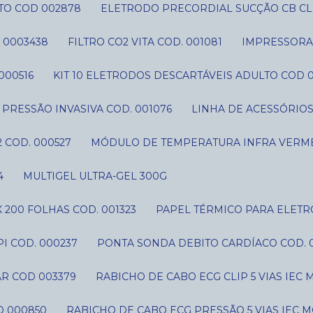
TO COD 002878
ELETRODO PRECORDIAL SUCÇÃO CB CLI
 0003438
FILTRO CO2 VITA COD. 001081
IMPRESSORA 
000516
KIT 10 ELETRODOS DESCARTÁVEIS ADULTO COD 
IT PRESSÃO INVASIVA COD. 001076
LINHA DE ACESSÓRIO
 COD. 000527
MÓDULO DE TEMPERATURA INFRA VERME
4
MULTIGEL ULTRA-GEL 300G
 200 FOLHAS COD. 001323
PAPEL TÉRMICO PARA ELETR
I COD. 000237
PONTA SONDA DEBITO CARDÍACO COD. 
AR COD 003379
RABICHO DE CABO ECG CLIP 5 VIAS IE
D 000850
RABICHO DE CABO ECG PRESSÃO 5 VIAS IEC 