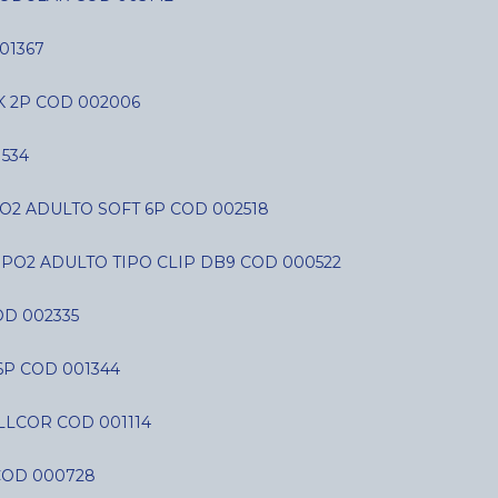
01367
K 2P COD 002006
534
O2 ADULTO SOFT 6P COD 002518
SPO2 ADULTO TIPO CLIP DB9 COD 000522
D 002335
6P COD 001344
LLCOR COD 001114
COD 000728