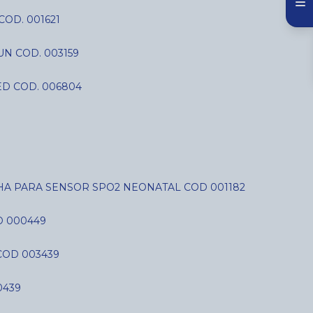
COD. 001621
N COD. 003159
D COD. 006804
LHA PARA SENSOR SPO2 NEONATAL COD 001182
D 000449
COD 003439
0439