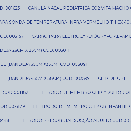
D. 001623
CÂNULA NASAL PEDIÁTRICA CO2 VITA MACHO 
CAPA SONDA DE TEMPERATURA INFRA VERMELHO TH CX 40U
OD. 003157
CARRO PARA ELETROCARDIÓGRAFO ALFAME
JA 26CM X 26CM) COD. 003011
L (BANDEJA 35CM X35CM) COD. 003091
L (BANDEJA 45CM X 38CM) COD. 003599
CLIP DE ORE
 COD 001182
ELETRODO DE MEMBRO CLIP ADULTO CO
COD 002879
ELETRODO DE MEMBRO CLIP CB INFANTIL 
0448
ELETRODO PRECORDIAL SUCÇÃO ADULTO COD 00