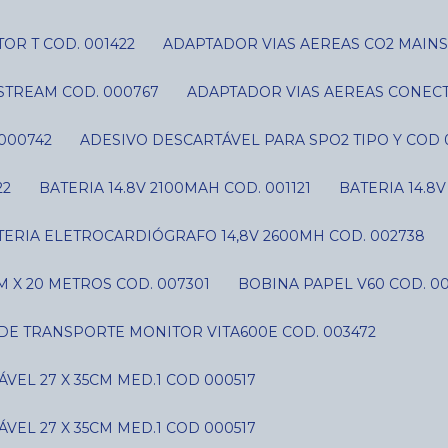
OR T COD. 001422
ADAPTADOR VIAS AEREAS CO2 MAIN
STREAM COD. 000767
ADAPTADOR VIAS AEREAS CONECT
000742
ADESIVO DESCARTÁVEL PARA SPO2 TIPO Y COD 
22
BATERIA 14.8V 2100MAH COD. 001121
BATERIA 14.8
ATERIA ELETROCARDIÓGRAFO 14,8V 2600MH COD. 002738
 X 20 METROS COD. 007301
BOBINA PAPEL V60 COD. 0
 DE TRANSPORTE MONITOR VITA600E COD. 003472
VEL 27 X 35CM MED.1 COD 000517
VEL 27 X 35CM MED.1 COD 000517