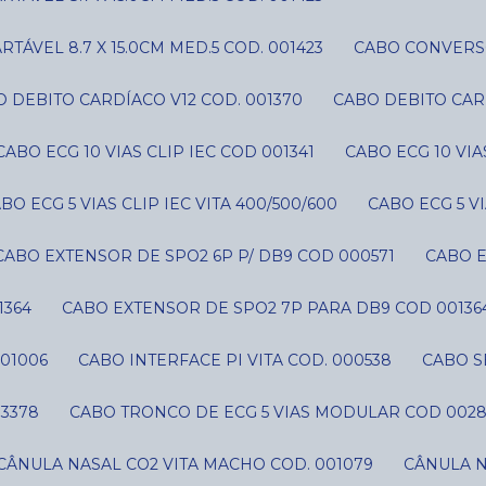
ÁVEL 8.7 X 15.0CM MED.5 COD. 001423
CABO CONVERS
O DEBITO CARDÍACO V12 COD. 001370
CABO DEBITO CAR
CABO ECG 10 VIAS CLIP IEC COD 001341
CABO ECG 10 VI
ABO ECG 5 VIAS CLIP IEC VITA 400/500/600
CABO ECG 5 V
CABO EXTENSOR DE SPO2 6P P/ DB9 COD 000571
CABO 
1364
CABO EXTENSOR DE SPO2 7P PARA DB9 COD 00136
01006
CABO INTERFACE PI VITA COD. 000538
CABO 
03378
CABO TRONCO DE ECG 5 VIAS MODULAR COD 002
CÂNULA NASAL CO2 VITA MACHO COD. 001079
CÂNULA 