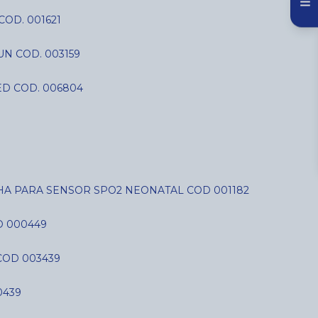
COD. 001621
N COD. 003159
D COD. 006804
LHA PARA SENSOR SPO2 NEONATAL COD 001182
D 000449
COD 003439
0439