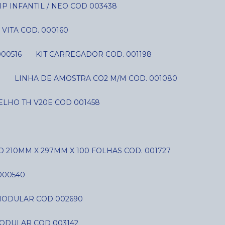
P INFANTIL / NEO COD 003438
VITA COD. 000160
000516
KIT CARREGADOR COD. 001198
S
LINHA DE AMOSTRA CO2 M/M COD. 001080
LHO TH V20E COD 001458
O 210MM X 297MM X 100 FOLHAS COD. 001727
000540
C MODULAR COD 002690
MODULAR COD 003142