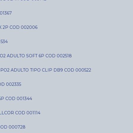
01367
K 2P COD 002006
534
O2 ADULTO SOFT 6P COD 002518
SPO2 ADULTO TIPO CLIP DB9 COD 000522
D 002335
6P COD 001344
LLCOR COD 001114
COD 000728