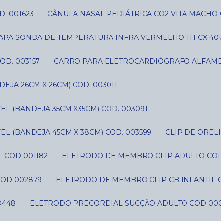
D. 001623
CÂNULA NASAL PEDIÁTRICA CO2 VITA MACHO 
CAPA SONDA DE TEMPERATURA INFRA VERMELHO TH CX 40U
OD. 003157
CARRO PARA ELETROCARDIÓGRAFO ALFAME
JA 26CM X 26CM) COD. 003011
L (BANDEJA 35CM X35CM) COD. 003091
L (BANDEJA 45CM X 38CM) COD. 003599
CLIP DE ORE
 COD 001182
ELETRODO DE MEMBRO CLIP ADULTO CO
COD 002879
ELETRODO DE MEMBRO CLIP CB INFANTIL 
0448
ELETRODO PRECORDIAL SUCÇÃO ADULTO COD 00