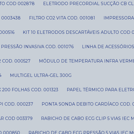
TO COD 002878
ELETRODO PRECORDIAL SUCÇÃO CB CLI
 0003438
FILTRO CO2 VITA COD. 001081
IMPRESSORA 
000516
KIT 10 ELETRODOS DESCARTÁVEIS ADULTO COD 
IT PRESSÃO INVASIVA COD. 001076
LINHA DE ACESSÓRIO
 COD. 000527
MÓDULO DE TEMPERATURA INFRA VERME
4
MULTIGEL ULTRA-GEL 300G
 200 FOLHAS COD. 001323
PAPEL TÉRMICO PARA ELETR
I COD. 000237
PONTA SONDA DEBITO CARDÍACO COD. 
AR COD 003379
RABICHO DE CABO ECG CLIP 5 VIAS IE
D 000850
RABICHO DE CABO ECG PRESSÃO 5 VIAS IEC 