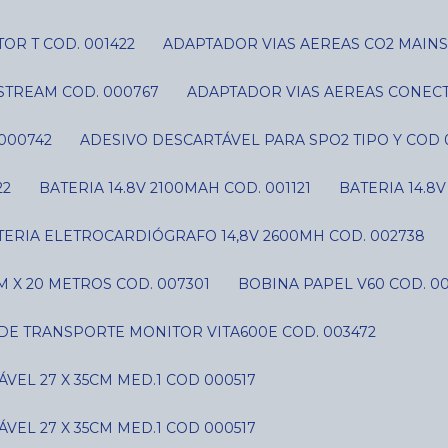
OR T COD. 001422
ADAPTADOR VIAS AEREAS CO2 MAIN
STREAM COD. 000767
ADAPTADOR VIAS AEREAS CONECT
000742
ADESIVO DESCARTÁVEL PARA SPO2 TIPO Y COD 
22
BATERIA 14.8V 2100MAH COD. 001121
BATERIA 14.8
ATERIA ELETROCARDIÓGRAFO 14,8V 2600MH COD. 002738
 X 20 METROS COD. 007301
BOBINA PAPEL V60 COD. 0
 DE TRANSPORTE MONITOR VITA600E COD. 003472
VEL 27 X 35CM MED.1 COD 000517
VEL 27 X 35CM MED.1 COD 000517