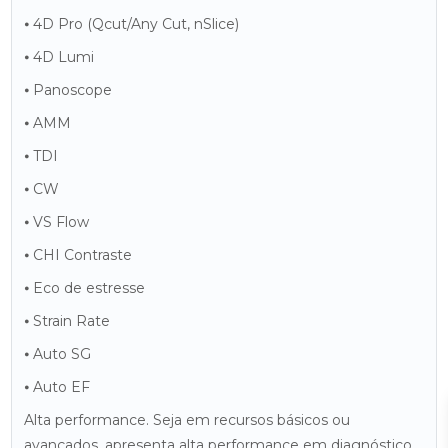
⦁ 4D Pro (Qcut/Any Cut, nSlice)
⦁ 4D Lumi
⦁ Panoscope
⦁ AMM
⦁ TDI
⦁ CW
⦁ VS Flow
⦁ CHI Contraste
⦁ Eco de estresse
⦁ Strain Rate
⦁ Auto SG
⦁ Auto EF
Alta performance. Seja em recursos básicos ou
avançados, apresenta alta performance em diagnóstico