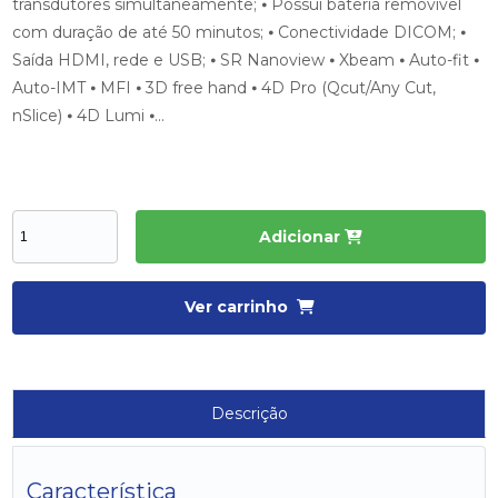
transdutores simultaneamente; ⦁ Possui bateria removível
com duração de até 50 minutos; ⦁ Conectividade DICOM; ⦁
Saída HDMI, rede e USB; ⦁ SR Nanoview ⦁ Xbeam ⦁ Auto-fit ⦁
Auto-IMT ⦁ MFI ⦁ 3D free hand ⦁ 4D Pro (Qcut/Any Cut,
nSlice) ⦁ 4D Lumi ⦁...
Adicionar
Ver carrinho
Descrição
Característica