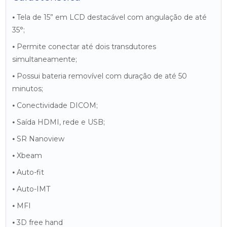
⦁ Tela de 15” em LCD destacável com angulação de até
35°;
⦁ Permite conectar até dois transdutores
simultaneamente;
⦁ Possui bateria removível com duração de até 50
minutos;
⦁ Conectividade DICOM;
⦁ Saída HDMI, rede e USB;
⦁ SR Nanoview
⦁ Xbeam
⦁ Auto-fit
⦁ Auto-IMT
⦁ MFI
⦁ 3D free hand