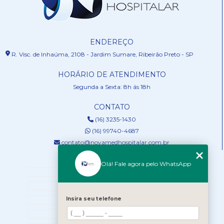
ENDEREÇO
R. Visc. de Inhaúma, 2108 - Jardim Sumare, Ribeirão Preto - SP
HORÁRIO DE ATENDIMENTO
Segunda a Sexta: 8h ás 18h
CONTATO
(16) 3235-1430
(16) 99740-4687
contato@novamedhospitalar.com.br
MENU
Olá! Fale agora pelo WhatsApp
HOME
QUEM SOMOS
Insira seu telefone
SERVIÇOS
NOSSOS PRODUTOS