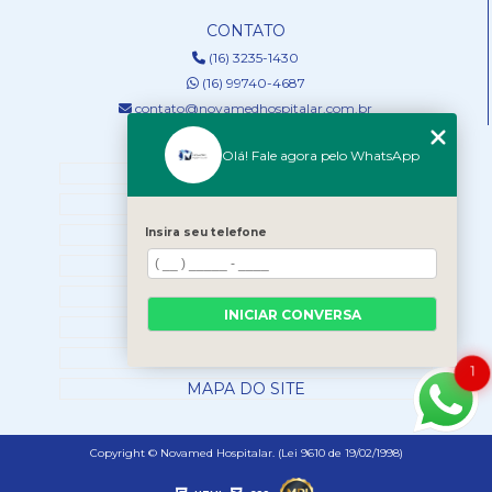
CONTATO
(16) 3235-1430
(16) 99740-4687
contato@novamedhospitalar.com.br
MENU
Olá! Fale agora pelo WhatsApp
HOME
QUEM SOMOS
SERVIÇOS
Insira seu telefone
NOSSOS PRODUTOS
BLOG
INICIAR CONVERSA
CONTATO
CATEGORIAS
1
MAPA DO SITE
Copyright © Novamed Hospitalar. (Lei 9610 de 19/02/1998)