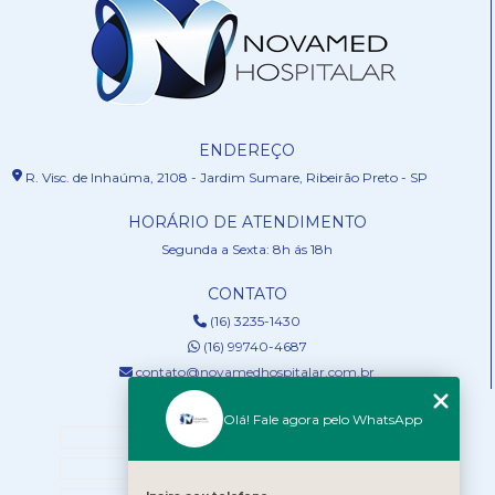
ENDEREÇO
R. Visc. de Inhaúma, 2108 - Jardim Sumare, Ribeirão Preto - SP
HORÁRIO DE ATENDIMENTO
Segunda a Sexta: 8h ás 18h
CONTATO
(16) 3235-1430
(16) 99740-4687
contato@novamedhospitalar.com.br
MENU
Olá! Fale agora pelo WhatsApp
HOME
QUEM SOMOS