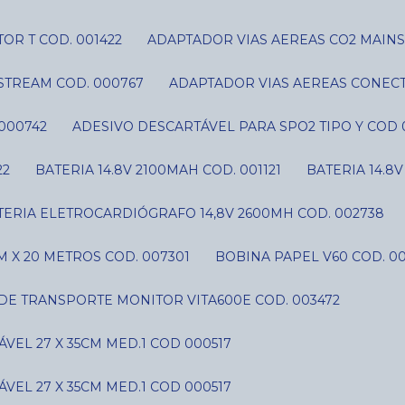
OR T COD. 001422
ADAPTADOR VIAS AEREAS CO2 MAIN
STREAM COD. 000767
ADAPTADOR VIAS AEREAS CONECT
000742
ADESIVO DESCARTÁVEL PARA SPO2 TIPO Y COD 
22
BATERIA 14.8V 2100MAH COD. 001121
BATERIA 14.8
ATERIA ELETROCARDIÓGRAFO 14,8V 2600MH COD. 002738
 X 20 METROS COD. 007301
BOBINA PAPEL V60 COD. 0
 DE TRANSPORTE MONITOR VITA600E COD. 003472
VEL 27 X 35CM MED.1 COD 000517
VEL 27 X 35CM MED.1 COD 000517