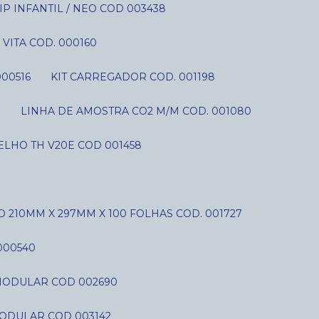
P INFANTIL / NEO COD 003438
VITA COD. 000160
000516
KIT CARREGADOR COD. 001198
S
LINHA DE AMOSTRA CO2 M/M COD. 001080
LHO TH V20E COD 001458
O 210MM X 297MM X 100 FOLHAS COD. 001727
000540
C MODULAR COD 002690
MODULAR COD 003142