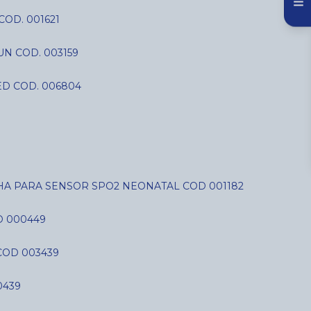
COD. 001621
N COD. 003159
D COD. 006804
LHA PARA SENSOR SPO2 NEONATAL COD 001182
D 000449
COD 003439
0439