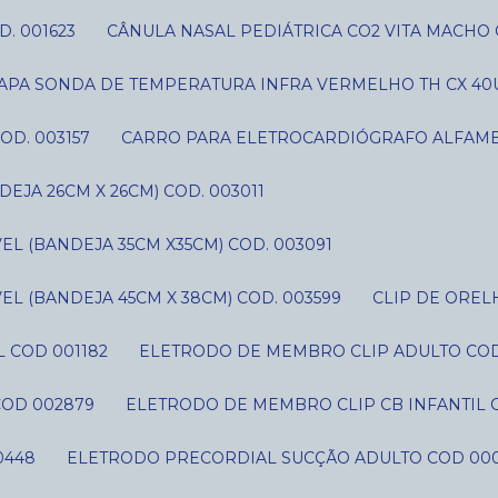
D. 001623
CÂNULA NASAL PEDIÁTRICA CO2 VITA MACHO 
CAPA SONDA DE TEMPERATURA INFRA VERMELHO TH CX 40U
OD. 003157
CARRO PARA ELETROCARDIÓGRAFO ALFAME
JA 26CM X 26CM) COD. 003011
L (BANDEJA 35CM X35CM) COD. 003091
L (BANDEJA 45CM X 38CM) COD. 003599
CLIP DE ORE
 COD 001182
ELETRODO DE MEMBRO CLIP ADULTO CO
COD 002879
ELETRODO DE MEMBRO CLIP CB INFANTIL 
0448
ELETRODO PRECORDIAL SUCÇÃO ADULTO COD 00