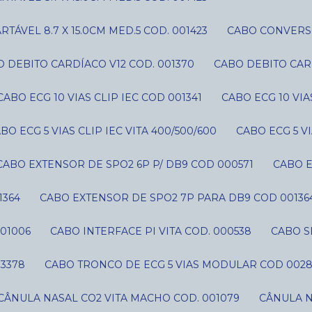
ÁVEL 8.7 X 15.0CM MED.5 COD. 001423
CABO CONVERS
O DEBITO CARDÍACO V12 COD. 001370
CABO DEBITO CAR
CABO ECG 10 VIAS CLIP IEC COD 001341
CABO ECG 10 VI
ABO ECG 5 VIAS CLIP IEC VITA 400/500/600
CABO ECG 5 V
CABO EXTENSOR DE SPO2 6P P/ DB9 COD 000571
CABO 
1364
CABO EXTENSOR DE SPO2 7P PARA DB9 COD 00136
01006
CABO INTERFACE PI VITA COD. 000538
CABO 
03378
CABO TRONCO DE ECG 5 VIAS MODULAR COD 002
CÂNULA NASAL CO2 VITA MACHO COD. 001079
CÂNULA 