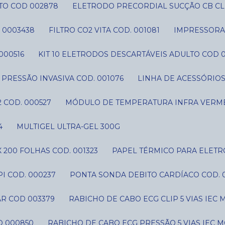
TO COD 002878
ELETRODO PRECORDIAL SUCÇÃO CB CLI
 0003438
FILTRO CO2 VITA COD. 001081
IMPRESSORA 
000516
KIT 10 ELETRODOS DESCARTÁVEIS ADULTO COD 
IT PRESSÃO INVASIVA COD. 001076
LINHA DE ACESSÓRIO
 COD. 000527
MÓDULO DE TEMPERATURA INFRA VERME
4
MULTIGEL ULTRA-GEL 300G
 200 FOLHAS COD. 001323
PAPEL TÉRMICO PARA ELETR
I COD. 000237
PONTA SONDA DEBITO CARDÍACO COD. 
AR COD 003379
RABICHO DE CABO ECG CLIP 5 VIAS IE
D 000850
RABICHO DE CABO ECG PRESSÃO 5 VIAS IEC 