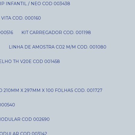
P INFANTIL / NEO COD 003438
VITA COD. 000160
000516
KIT CARREGADOR COD. 001198
S
LINHA DE AMOSTRA CO2 M/M COD. 001080
LHO TH V20E COD 001458
O 210MM X 297MM X 100 FOLHAS COD. 001727
000540
C MODULAR COD 002690
MODULAR COD 003142