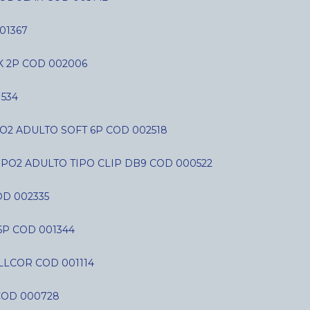
01367
K 2P COD 002006
534
O2 ADULTO SOFT 6P COD 002518
SPO2 ADULTO TIPO CLIP DB9 COD 000522
D 002335
6P COD 001344
LLCOR COD 001114
COD 000728