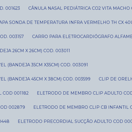
D. 001623
CÂNULA NASAL PEDIÁTRICA CO2 VITA MACHO 
CAPA SONDA DE TEMPERATURA INFRA VERMELHO TH CX 40U
OD. 003157
CARRO PARA ELETROCARDIÓGRAFO ALFAME
JA 26CM X 26CM) COD. 003011
L (BANDEJA 35CM X35CM) COD. 003091
L (BANDEJA 45CM X 38CM) COD. 003599
CLIP DE ORE
 COD 001182
ELETRODO DE MEMBRO CLIP ADULTO CO
COD 002879
ELETRODO DE MEMBRO CLIP CB INFANTIL 
0448
ELETRODO PRECORDIAL SUCÇÃO ADULTO COD 00