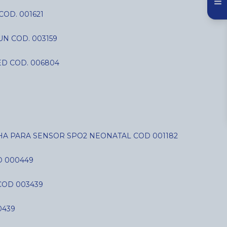
COD. 001621
N COD. 003159
D COD. 006804
LHA PARA SENSOR SPO2 NEONATAL COD 001182
D 000449
COD 003439
0439