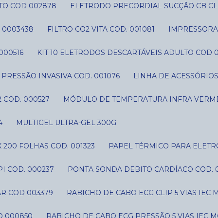
TO COD 002878
ELETRODO PRECORDIAL SUCÇÃO CB CLI
 0003438
FILTRO CO2 VITA COD. 001081
IMPRESSORA 
000516
KIT 10 ELETRODOS DESCARTÁVEIS ADULTO COD 
IT PRESSÃO INVASIVA COD. 001076
LINHA DE ACESSÓRIO
 COD. 000527
MÓDULO DE TEMPERATURA INFRA VERME
4
MULTIGEL ULTRA-GEL 300G
 200 FOLHAS COD. 001323
PAPEL TÉRMICO PARA ELETR
I COD. 000237
PONTA SONDA DEBITO CARDÍACO COD. 
AR COD 003379
RABICHO DE CABO ECG CLIP 5 VIAS IE
D 000850
RABICHO DE CABO ECG PRESSÃO 5 VIAS IEC 