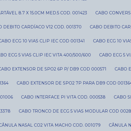
ÁVEL 8.7 X 15.0CM MED.5 COD. 001423
CABO CONVERS
O DEBITO CARDÍACO V12 COD. 001370
CABO DEBITO CAR
CABO ECG 10 VIAS CLIP IEC COD 001341
CABO ECG 10 VI
ABO ECG 5 VIAS CLIP IEC VITA 400/500/600
CABO ECG 5 V
CABO EXTENSOR DE SPO2 6P P/ DB9 COD 000571
CABO 
1364
CABO EXTENSOR DE SPO2 7P PARA DB9 COD 00136
01006
CABO INTERFACE PI VITA COD. 000538
CABO 
03378
CABO TRONCO DE ECG 5 VIAS MODULAR COD 002
CÂNULA NASAL CO2 VITA MACHO COD. 001079
CÂNULA 