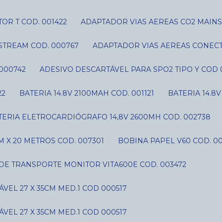
OR T COD. 001422
ADAPTADOR VIAS AEREAS CO2 MAIN
STREAM COD. 000767
ADAPTADOR VIAS AEREAS CONECT
000742
ADESIVO DESCARTÁVEL PARA SPO2 TIPO Y COD 
22
BATERIA 14.8V 2100MAH COD. 001121
BATERIA 14.8
ATERIA ELETROCARDIÓGRAFO 14,8V 2600MH COD. 002738
 X 20 METROS COD. 007301
BOBINA PAPEL V60 COD. 0
 DE TRANSPORTE MONITOR VITA600E COD. 003472
VEL 27 X 35CM MED.1 COD 000517
VEL 27 X 35CM MED.1 COD 000517