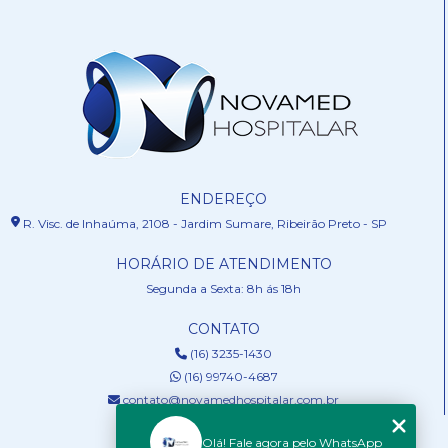
ENDEREÇO
R. Visc. de Inhaúma, 2108 - Jardim Sumare, Ribeirão Preto - SP
HORÁRIO DE ATENDIMENTO
Segunda a Sexta: 8h ás 18h
CONTATO
(16) 3235-1430
(16) 99740-4687
contato@novamedhospitalar.com.br
MENU
Olá! Fale agora pelo WhatsApp