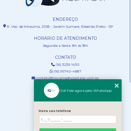
ENDEREÇO
R. Visc. de Inhaúma, 2108 - Jardim Sumare, Ribeirão Preto - SP
HORÁRIO DE ATENDIMENTO
Segunda a Sexta: 8h ás 18h
CONTATO
(16) 3235-1430
(16) 99740-4687
contato@novamedhospitalar.com.br
MENU
Olá! Fale agora pelo WhatsApp
HOME
QUEM SOMOS
SERVIÇOS
Insira seu telefone
NOSSOS PRODUTOS
BLOG