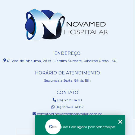
ENDEREÇO
R. Visc. de Inhaúma, 2108 - Jardim Sumare, Ribeirão Preto - SP
HORÁRIO DE ATENDIMENTO
Segunda a Sexta: 8h ás 18h
CONTATO
(16) 3235-1430
(16) 99740-4687
contato@novamedhospitalar.com.br
MENU
Olá! Fale agora pelo WhatsApp
HOME