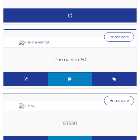
Home care
Prisma Vent50
Home care
ST830