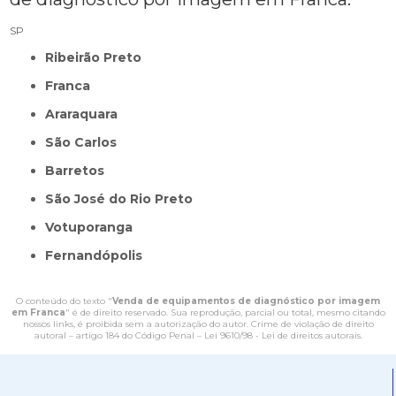
SP
Ribeirão Preto
Franca
Araraquara
São Carlos
Barretos
São José do Rio Preto
Votuporanga
Fernandópolis
O conteúdo do texto "
Venda de equipamentos de diagnóstico por imagem
em Franca
" é de direito reservado. Sua reprodução, parcial ou total, mesmo citando
nossos links, é proibida sem a autorização do autor. Crime de violação de direito
autoral – artigo 184 do Código Penal –
Lei 9610/98 - Lei de direitos autorais
.