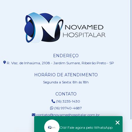
ENDEREÇO
R. Visc. de Inhaúma, 2108 - Jardim Sumare, Ribeirão Preto - SP
HORÁRIO DE ATENDIMENTO
Segunda a Sexta: 8h ás 18h
CONTATO
(16) 3235-1430
(16) 99740-4687
contato@novamedhospitalar.com.br
MENU
Olá! Fale agora pelo WhatsApp