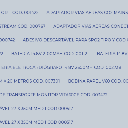
OR T COD. 001422
ADAPTADOR VIAS AEREAS CO2 MAIN
STREAM COD. 000767
ADAPTADOR VIAS AEREAS CONECT
000742
ADESIVO DESCARTÁVEL PARA SPO2 TIPO Y COD 
22
BATERIA 14.8V 2100MAH COD. 001121
BATERIA 14.8
ATERIA ELETROCARDIÓGRAFO 14,8V 2600MH COD. 002738
 X 20 METROS COD. 007301
BOBINA PAPEL V60 COD. 0
 DE TRANSPORTE MONITOR VITA600E COD. 003472
VEL 27 X 35CM MED.1 COD 000517
VEL 27 X 35CM MED.1 COD 000517