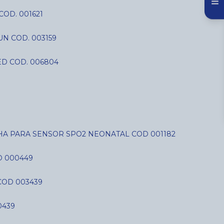
COD. 001621
N COD. 003159
D COD. 006804
LHA PARA SENSOR SPO2 NEONATAL COD 001182
D 000449
COD 003439
0439