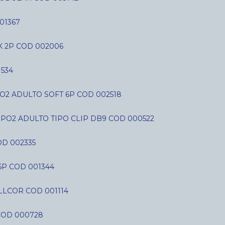
01367
K 2P COD 002006
534
O2 ADULTO SOFT 6P COD 002518
SPO2 ADULTO TIPO CLIP DB9 COD 000522
D 002335
6P COD 001344
LLCOR COD 001114
COD 000728