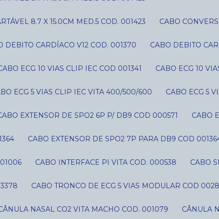
ÁVEL 8.7 X 15.0CM MED.5 COD. 001423
CABO CONVERS
O DEBITO CARDÍACO V12 COD. 001370
CABO DEBITO CAR
CABO ECG 10 VIAS CLIP IEC COD 001341
CABO ECG 10 VI
ABO ECG 5 VIAS CLIP IEC VITA 400/500/600
CABO ECG 5 V
CABO EXTENSOR DE SPO2 6P P/ DB9 COD 000571
CABO 
1364
CABO EXTENSOR DE SPO2 7P PARA DB9 COD 00136
01006
CABO INTERFACE PI VITA COD. 000538
CABO 
03378
CABO TRONCO DE ECG 5 VIAS MODULAR COD 002
CÂNULA NASAL CO2 VITA MACHO COD. 001079
CÂNULA 