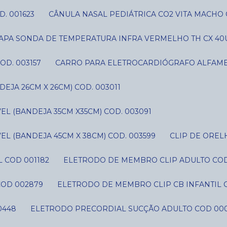
D. 001623
CÂNULA NASAL PEDIÁTRICA CO2 VITA MACHO 
CAPA SONDA DE TEMPERATURA INFRA VERMELHO TH CX 40U
OD. 003157
CARRO PARA ELETROCARDIÓGRAFO ALFAME
JA 26CM X 26CM) COD. 003011
L (BANDEJA 35CM X35CM) COD. 003091
L (BANDEJA 45CM X 38CM) COD. 003599
CLIP DE ORE
 COD 001182
ELETRODO DE MEMBRO CLIP ADULTO CO
COD 002879
ELETRODO DE MEMBRO CLIP CB INFANTIL 
0448
ELETRODO PRECORDIAL SUCÇÃO ADULTO COD 00