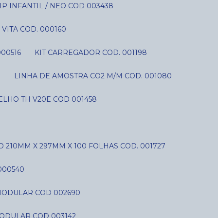
P INFANTIL / NEO COD 003438
VITA COD. 000160
000516
KIT CARREGADOR COD. 001198
S
LINHA DE AMOSTRA CO2 M/M COD. 001080
LHO TH V20E COD 001458
O 210MM X 297MM X 100 FOLHAS COD. 001727
000540
C MODULAR COD 002690
MODULAR COD 003142